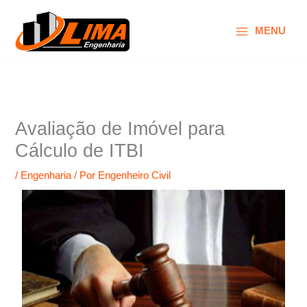
Ir
para
MENU
o
conteúdo
Avaliação de Imóvel para
Cálculo de ITBI
/
Engenharia
/ Por
Engenheiro Civil