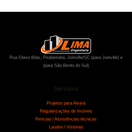
a
r
p
o
r
:
Rua Olavo Bilac, Pirabeiraba, Joinville/SC (para Joinville) e
(para São Bento do Sul)
Serviços
Projetos para Alvará
Regularizações de Imóveis
Perícias / Assistências técnicas
Laudos / Vistorias