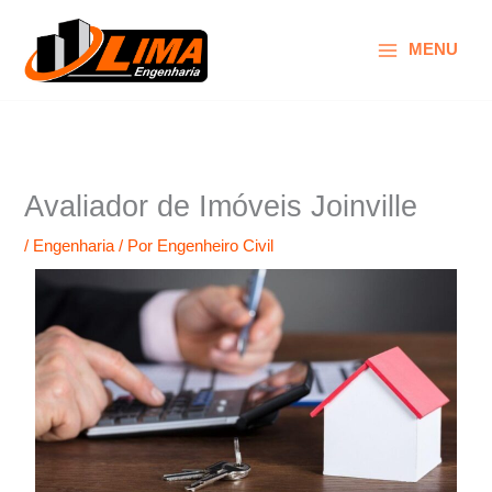
Ir
para
MENU
o
conteúdo
Avaliador de Imóveis Joinville
/
Engenharia
/ Por
Engenheiro Civil