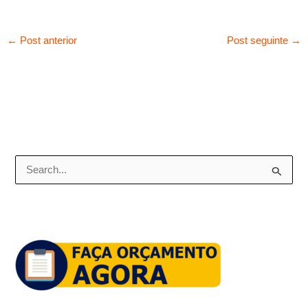
←
Post anterior
Post seguinte
→
P
e
s
q
u
i
s