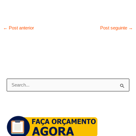
←
Post anterior
Post seguinte
→
P
e
s
q
u
i