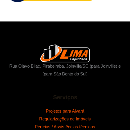
s
a
r
p
o
r
:
Rua Olavo Bilac, Pirabeiraba, Joinville/SC (para Joinville) e
(para São Bento do Sul)
Serviços
Projetos para Alvará
Regularizações de Imóveis
Perícias / Assistências técnicas