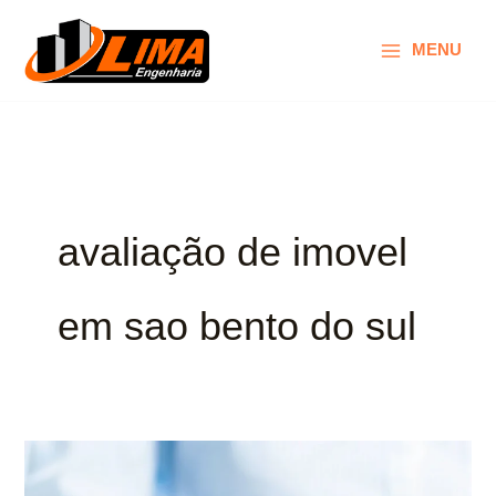
Ir
para
MENU
o
conteúdo
avaliação de imovel
em sao bento do sul
Avaliação
de