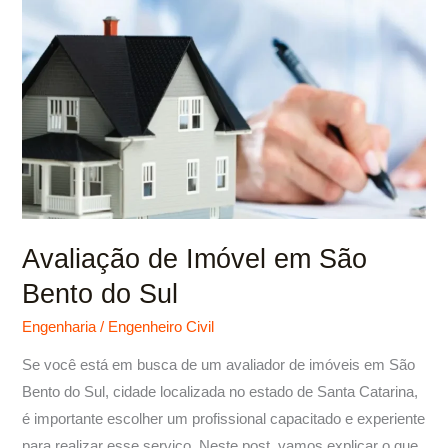
Imóvel
em
São
Bento
do
Sul
Avaliação de Imóvel em São
Bento do Sul
Engenharia
/
Engenheiro Civil
Se você está em busca de um avaliador de imóveis em São
Bento do Sul, cidade localizada no estado de Santa Catarina,
é importante escolher um profissional capacitado e experiente
para realizar esse serviço. Neste post, vamos explicar o que