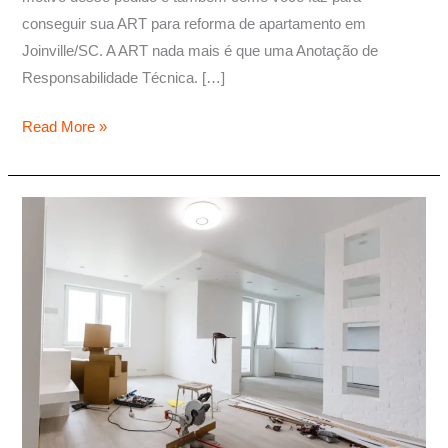
conseguir sua ART para reforma de apartamento em
Joinville/SC. A ART nada mais é que uma Anotação de
Responsabilidade Técnica. […]
Read More »
Laudo
de
Engenheiro
para
Reforma
em
Apartamento