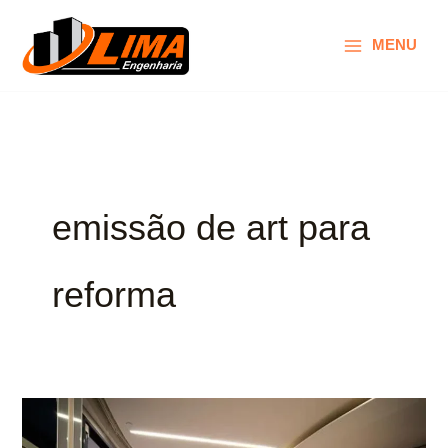
Ir
para
MENU
o
conteúdo
emissão de art para
reforma
ART
para