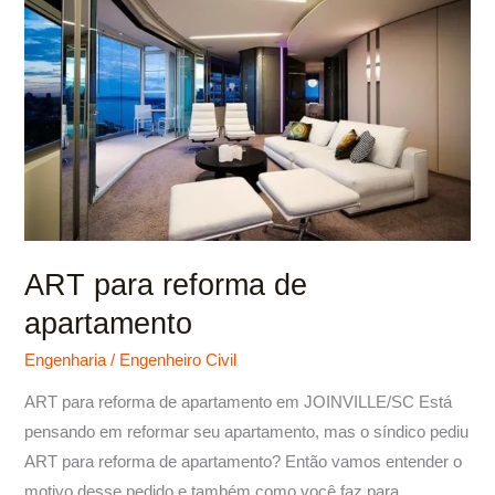
reforma
de
apartamento
ART para reforma de
apartamento
Engenharia
/
Engenheiro Civil
ART para reforma de apartamento em JOINVILLE/SC Está
pensando em reformar seu apartamento, mas o síndico pediu
ART para reforma de apartamento? Então vamos entender o
motivo desse pedido e também como você faz para