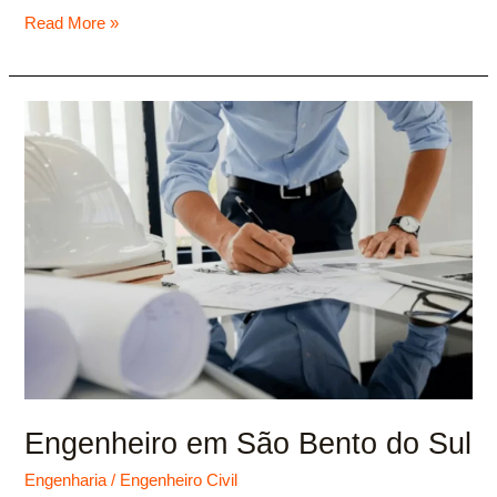
Read More »
Engenheiro
em
São
Bento
do
Sul
Engenheiro em São Bento do Sul
Engenharia
/
Engenheiro Civil