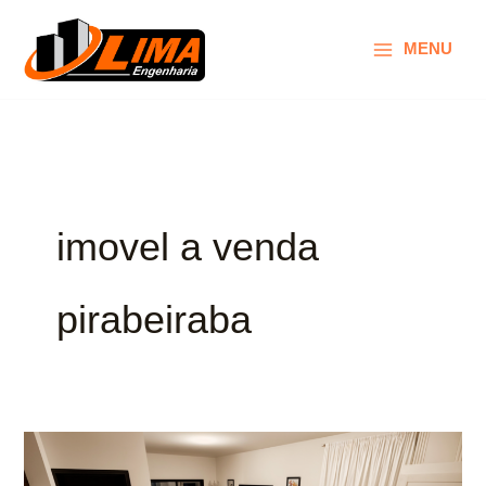
Ir
para
MENU
o
conteúdo
imovel a venda
pirabeiraba
Imóvel
a